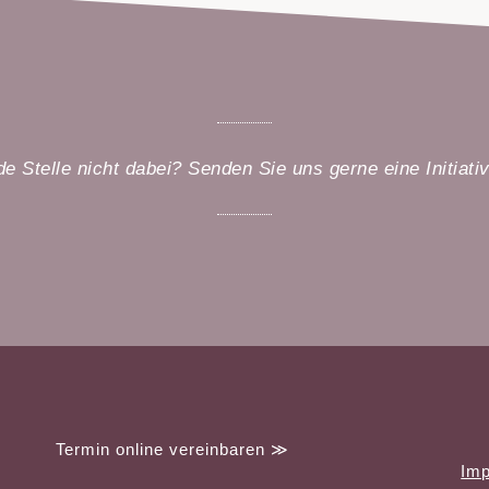
de Stelle nicht dabei?
Senden Sie uns gerne eine Initiat
Termin online vereinbaren ≫
Im