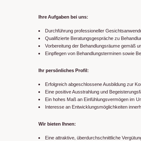
Medizinische Fu
Ihre Aufgaben bei uns:
HAARE
Mesotherapie (M
Durchführung professioneller Gesichtsanwend
Qualifizierte Beratungsgespräche zu Behandl
SPA TREATMEN
Vorbereitung der Behandlungsräume gemäß un
Massagen
Einpflegen von Behandlungsterminen sowie B
Ihr persönliches Profil:
Erfolgreich abgeschlossene Ausbildung zur Ko
Eine positive Ausstrahlung und Begeisterungsfä
Ein hohes Maß an Einfühlungsvermögen im U
Interesse an Entwicklungsmöglichkeiten inner
Wir bieten Ihnen:
Eine attraktive, überdurchschnittliche Vergütun