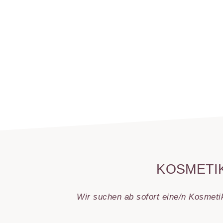
Aknebehandlung
Laserepilation
Transdermale App
SculpSure-Beha
Mikrodermabrasi
Chemical Peelin
Mesotherapie
Ultraschallbehan
Slimyonik
Laserepilation
Übermäßiges Sc
(Hyperhidrose)
KOSMETI
Chemical Peelin
Wir suchen ab sofort eine/n Kosmetik
Mesotherapie
Ultraschallbehan
Medizinische Ha