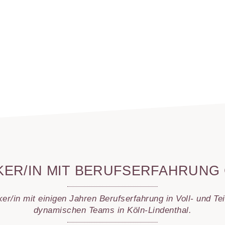
likation (TDA)
ndlung
on
g
dlung
hwitzen
KER/IN MIT BERUFS­ERFAHRUNG
g
er/in mit einigen Jahren Berufserfahrung in Voll- und Tei
dynamischen Teams in Köln-Lindenthal.
dlung
ndpflege