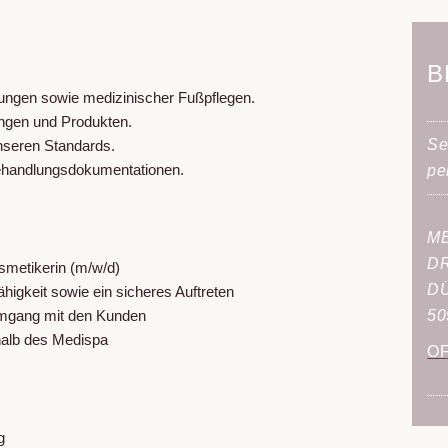
ßpflege
B
esohair)
ungen sowie medizinischer Fußpflegen.
ungen und Produkten.
TS
Se
seren Standards.
ehandlungsdokumentationen.
pe
ME
DR
smetikerin (m/w/d)
DÜ
higkeit sowie ein sicheres Auftreten
mgang mit den Kunden
50
halb des Medispa
O
g