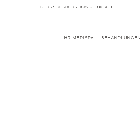
TEL.: 0221 310 780 10
•
JOBS
•
KONTAKT
IHR MEDISPA
BEHANDLUNGE
VISIA Tiefenhaut
Skin in Balance
Mikrodermabrasi
Chemical Peelin
Mesotherapie
Ultraschallbehan
Radiofrequenzth