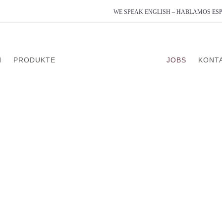
WE SPEAK ENGLISH – HABLAMOS E
N
PRODUKTE
JOBS
KONT
analyse
on
g
dlung
erapie